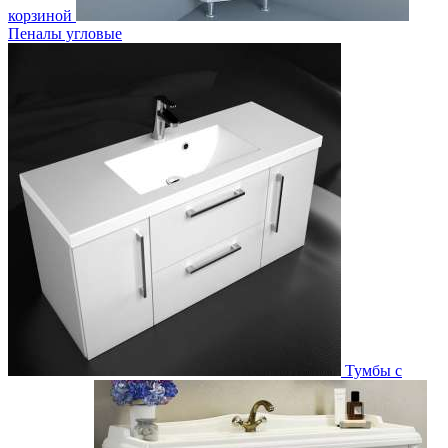
корзиной
Пеналы угловые
Тумбы с