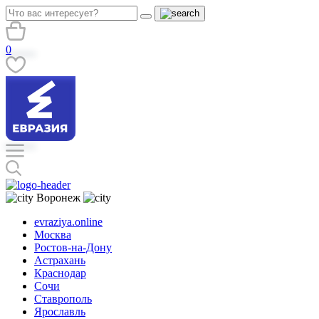
0
Воронеж
evraziya.online
Москва
Ростов-на-Дону
Астрахань
Краснодар
Сочи
Ставрополь
Ярославль