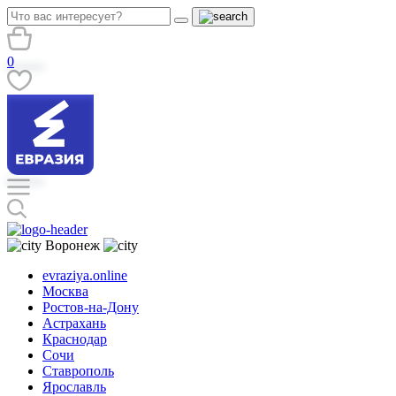
0
Воронеж
evraziya.online
Москва
Ростов-на-Дону
Астрахань
Краснодар
Сочи
Ставрополь
Ярославль