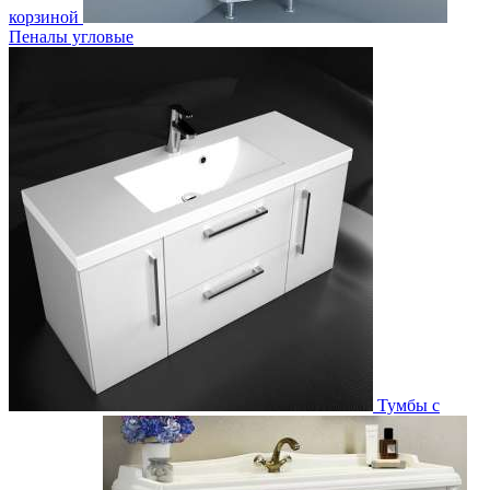
корзиной
Пеналы угловые
Тумбы с