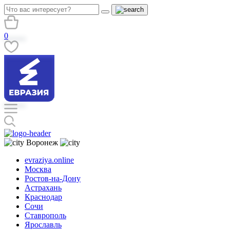
0
Воронеж
evraziya.online
Москва
Ростов-на-Дону
Астрахань
Краснодар
Сочи
Ставрополь
Ярославль