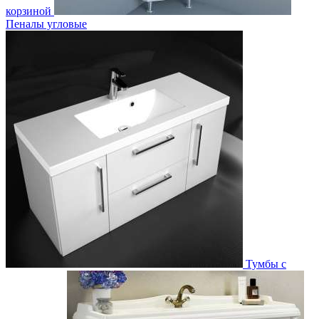
корзиной
Пеналы угловые
Тумбы с