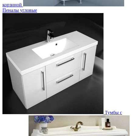
корзиной
Пеналы угловые
Тумбы с