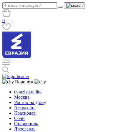
0
Воронеж
evraziya.online
Москва
Ростов-на-Дону
Астрахань
Краснодар
Сочи
Ставрополь
Ярославль