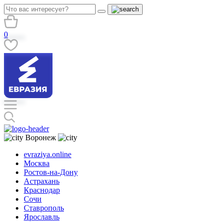
0
Воронеж
evraziya.online
Москва
Ростов-на-Дону
Астрахань
Краснодар
Сочи
Ставрополь
Ярославль