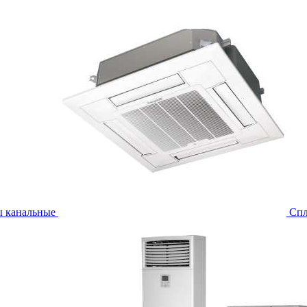
ы канальные
Спл