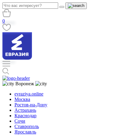
0
Воронеж
evraziya.online
Москва
Ростов-на-Дону
Астрахань
Краснодар
Сочи
Ставрополь
Ярославль