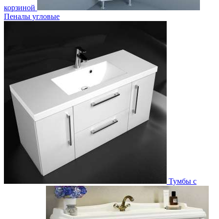
корзиной
Пеналы угловые
Тумбы с