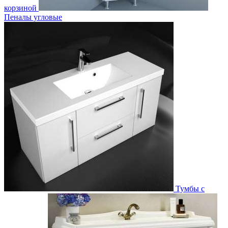
корзиной
Пеналы угловые
Тумбы с