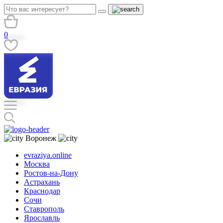
0
Воронеж
evraziya.online
Москва
Ростов-на-Дону
Астрахань
Краснодар
Сочи
Ставрополь
Ярославль