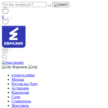
0
Воронеж
evraziya.online
Москва
Ростов-на-Дону
Астрахань
Краснодар
Сочи
Ставрополь
Ярославль