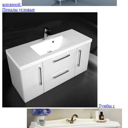
корзиной
Пеналы угловые
Тумбы с