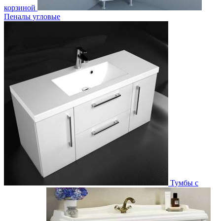
корзиной
Пеналы угловые
Тумбы с