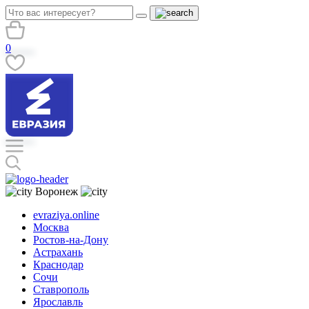
0
Воронеж
evraziya.online
Москва
Ростов-на-Дону
Астрахань
Краснодар
Сочи
Ставрополь
Ярославль