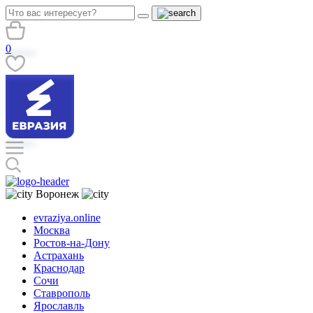
0
Воронеж
evraziya.online
Москва
Ростов-на-Дону
Астрахань
Краснодар
Сочи
Ставрополь
Ярославль