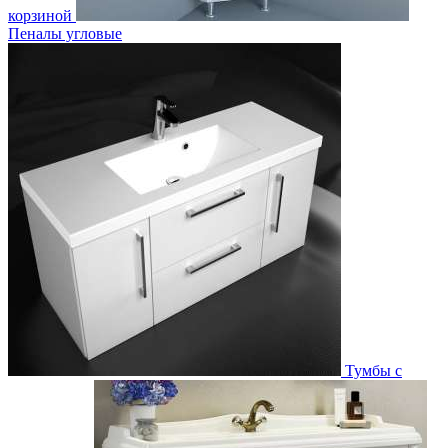
корзиной
Пеналы угловые
Тумбы с