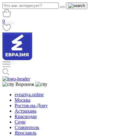
0
Воронеж
evraziya.online
Москва
Ростов-на-Дону
Астрахань
Краснодар
Сочи
Ставрополь
Ярославль