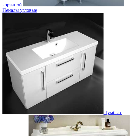
корзиной
Пеналы угловые
Тумбы с