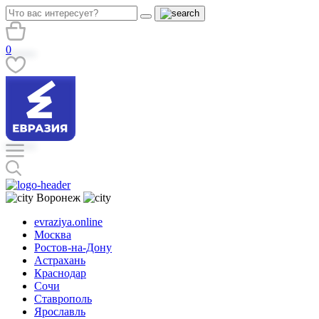
0
Воронеж
evraziya.online
Москва
Ростов-на-Дону
Астрахань
Краснодар
Сочи
Ставрополь
Ярославль