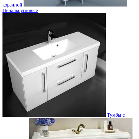
корзиной
Пеналы угловые
Тумбы с