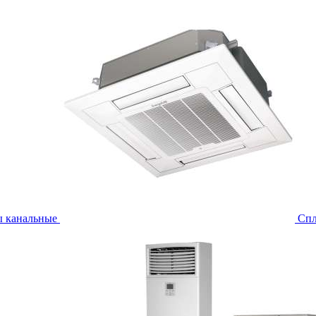
ы канальные
Спл