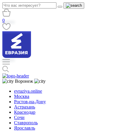
0
Воронеж
evraziya.online
Москва
Ростов-на-Дону
Астрахань
Краснодар
Сочи
Ставрополь
Ярославль