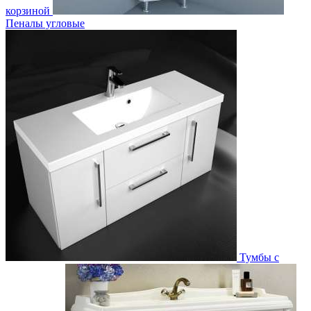
корзиной
Пеналы угловые
Тумбы с