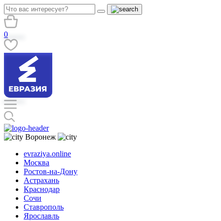
0
Воронеж
evraziya.online
Москва
Ростов-на-Дону
Астрахань
Краснодар
Сочи
Ставрополь
Ярославль