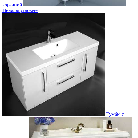
корзиной
Пеналы угловые
Тумбы с