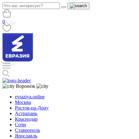
0
Воронеж
evraziya.online
Москва
Ростов-на-Дону
Астрахань
Краснодар
Сочи
Ставрополь
Ярославль