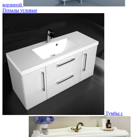
корзиной
Пеналы угловые
Тумбы с