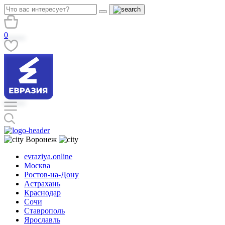
0
Воронеж
evraziya.online
Москва
Ростов-на-Дону
Астрахань
Краснодар
Сочи
Ставрополь
Ярославль