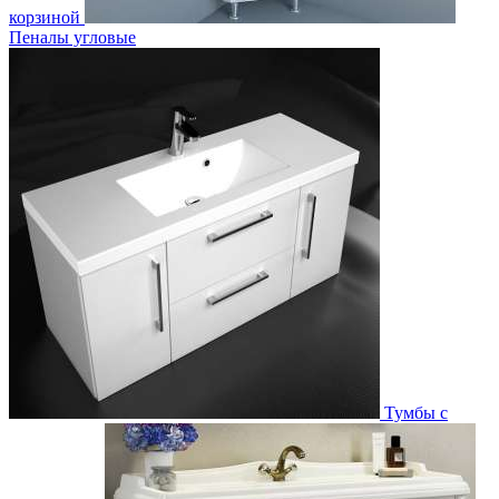
корзиной
Пеналы угловые
Тумбы с