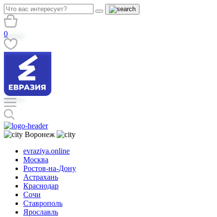
0
Воронеж
evraziya.online
Москва
Ростов-на-Дону
Астрахань
Краснодар
Сочи
Ставрополь
Ярославль