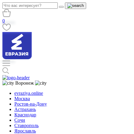
0
Воронеж
evraziya.online
Москва
Ростов-на-Дону
Астрахань
Краснодар
Сочи
Ставрополь
Ярославль