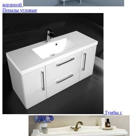
корзиной
Пеналы угловые
Тумбы с