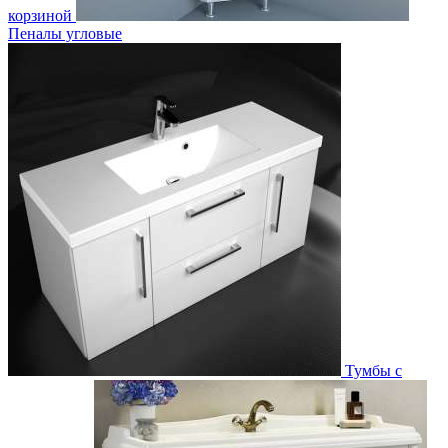
корзиной
Пеналы угловые
Тумбы с