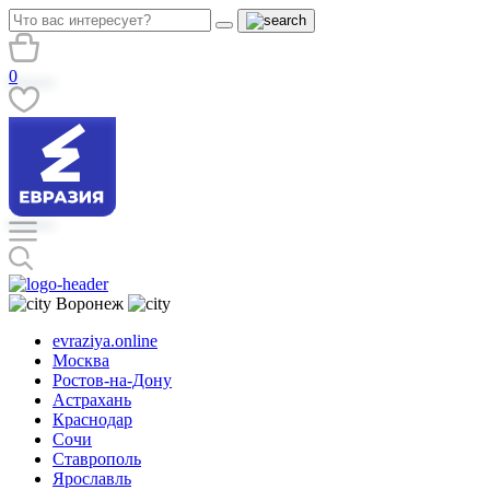
0
Воронеж
evraziya.online
Москва
Ростов-на-Дону
Астрахань
Краснодар
Сочи
Ставрополь
Ярославль